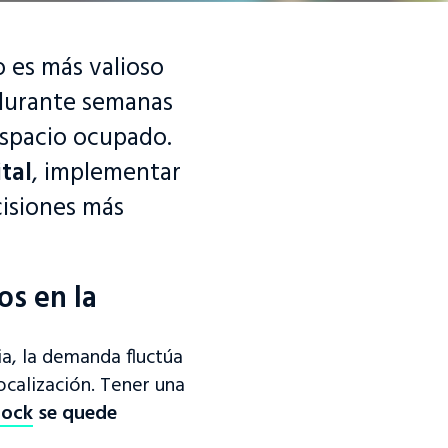
o es más valioso
 durante semanas
espacio ocupado.
ital
, implementar
cisiones más
os en la
a, la demanda fluctúa
ocalización. Tener una
tock
se quede