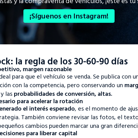
stas y la compraventa de vehículos, ¡este es tu s
¡Síguenos en Instagram!
ock: la regla de los 30-60-90 días
petitivo, margen razonable
eal para que el vehículo se venda. Se publica con u
ción con la competencia, pero conservando un
marg
 y las
probabilidades de conversión, altas.
esario para acelerar la rotación
enerado el interés esperado
, es el momento de ajus
trategia. También conviene revisar las fotos, el text
 pequeños cambios pueden marcar una gran diferenci
¡Bienvenido a nuestro sitio web!
cisiones para liberar capital
Accede a la plataforma de tasación y subasta o visita nuestro