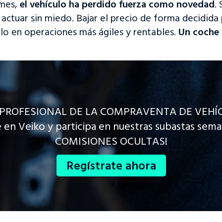
 mes,
el vehículo ha perdido fuerza como novedad
.
sitio web para más información.
 actuar sin miedo. Bajar el precio de forma decidida
Acceder a la plataforma
Visitar sitio web
irlo en operaciones más ágiles y rentables.
Un coche 
 PROFESIONAL DE LA COMPRAVENTA DE VEHÍ
 en Veiko y participa en nuestras subastas sema
COMISIONES OCULTAS!
Regístrate ahora