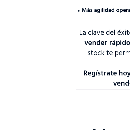
Más agilidad oper
La clave del éxi
vender rápido 
stock te perm
Regístrate ho
vende