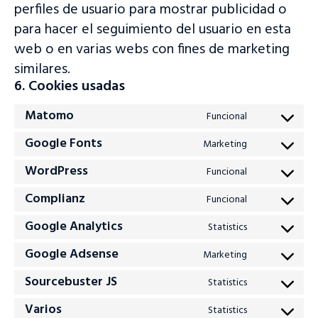
perfiles de usuario para mostrar publicidad o
para hacer el seguimiento del usuario en esta
web o en varias webs con fines de marketing
similares.
6. Cookies usadas
Matomo
Funcional
Consent
to
service
Google Fonts
Marketing
Consent
matomo
to
service
WordPress
Funcional
Consent
google-
to
fonts
service
Complianz
Funcional
Consent
wordpress
to
service
Google Analytics
Statistics
Consent
complianz
to
service
Google Adsense
Marketing
Consent
google-
to
analytics
service
Sourcebuster JS
Statistics
Consent
google-
to
adsense
service
Varios
Statistics
Consent
sourcebuster-