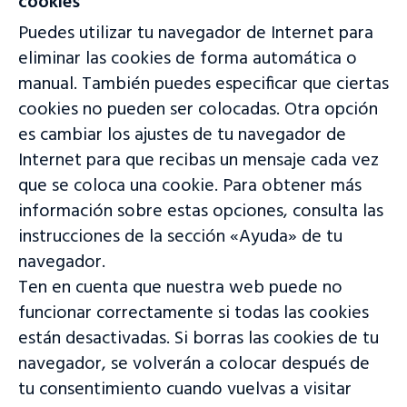
cookies
¡Bienvenido a nuestro sitio web!
Accede a la plataforma de tasación y subasta o visita nuestro
Puedes utilizar tu navegador de Internet para
sitio web para más información.
eliminar las cookies de forma automática o
Acceder a la plataforma
manual. También puedes especificar que ciertas
cookies no pueden ser colocadas. Otra opción
Visitar sitio web
es cambiar los ajustes de tu navegador de
¿Aún no tienes nuestra aplicación?
Internet para que recibas un mensaje cada vez
¡Descárgala ahora!
que se coloca una cookie. Para obtener más
información sobre estas opciones, consulta las
instrucciones de la sección «Ayuda» de tu
navegador.
Ten en cuenta que nuestra web puede no
funcionar correctamente si todas las cookies
están desactivadas. Si borras las cookies de tu
navegador, se volverán a colocar después de
tu consentimiento cuando vuelvas a visitar