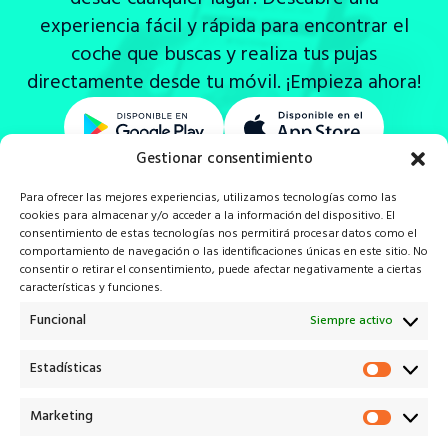
experiencia fácil y rápida para encontrar el
coche que buscas y realiza tus pujas
directamente desde tu móvil. ¡Empieza ahora!
Gestionar consentimiento
Para ofrecer las mejores experiencias, utilizamos tecnologías como las
cookies para almacenar y/o acceder a la información del dispositivo. El
consentimiento de estas tecnologías nos permitirá procesar datos como el
comportamiento de navegación o las identificaciones únicas en este sitio. No
consentir o retirar el consentimiento, puede afectar negativamente a ciertas
características y funciones.
Veiko* es la solución tecnológica que potencia a cada uno
de los actores en el proceso de remarketing V.O.
Funcional
Siempre activo
¡Descarga nuestra app!
Estadísticas
Estadí
Marketing
Marke
info@veiko.pro