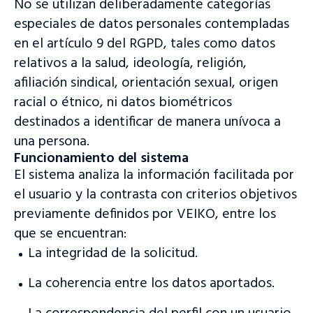
No se utilizan deliberadamente categorías
¡Bienvenido a nuestro sitio web!
especiales de datos personales contempladas
Accede a la plataforma de tasación y subasta o visita nuestro
en el artículo 9 del RGPD, tales como datos
sitio web para más información.
relativos a la salud, ideología, religión,
Acceder a la plataforma
afiliación sindical, orientación sexual, origen
racial o étnico, ni datos biométricos
Visitar sitio web
destinados a identificar de manera unívoca a
¿Aún no tienes nuestra aplicación?
una persona.
¡Descárgala ahora!
Funcionamiento del sistema
El sistema analiza la información facilitada por
el usuario y la contrasta con criterios objetivos
previamente definidos por VEIKO, entre los
que se encuentran:
La integridad de la solicitud.
La coherencia entre los datos aportados.