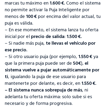
marcas tu máximo en
1.600 €.
Como el sistema
no permite activar la Puja Inteligente por
menos de
100 €
por encima del valor actual, tu
puja es válida.
– En ese momento, el sistema lanza tu oferta
inicial por el
precio de salida: 1.500 €.
– Si nadie más puja,
te llevas el vehículo por
ese precio.
– Si otro usuario puja (por ejemplo,
1.550 €
ya
que la primera puja puede ser de
50€
),
el
sistema vuelve a pujar automáticamente por
ti
, igualando la puja de ese usuario para
mantenerte por delante, es decir, en
1.550 €.
¡Bienvenido a nuestro sitio web!
– El sistema nunca sobrepuja de más
, ni
Accede a la plataforma de tasación y subasta o visita nuestro
adelanta tu oferta máxima: solo sube si es
sitio web para más información.
necesario y de forma progresiva.
Acceder a la plataforma