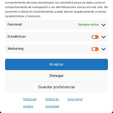
consentimiento de estas tecnologías nos permitirá procesar datos como el
comportamiento de navegación o las identificaciones únicas en este sitio. No
consentir o retirar el consentimiento, puede afectar negativamente a ciertas
características y funciones.
Veiko* es la solución tecnológica que potencia a cada uno
de los actores en el proceso de remarketing V.O.
Funcional
Siempre activo
¡Descarga nuestra app!
Estadísticas
Estadí
Marketing
Marke
info@veiko.pro
+34 614 245 649
Aceptar
Denegar
Aviso legal
Privacidad
Cookies
Términos
Veiko Remarketing S.L. © 2026
Guardar preferencias
Política de
Política de
Aviso legal
¿Ha
cookies
privacidad