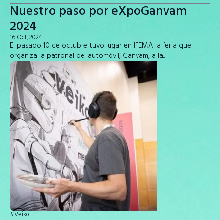
Nuestro paso por eXpoGanvam
Acceder a la plataforma
2024
Visitar sitio web
16 Oct, 2024
El pasado 10 de octubre tuvo lugar en IFEMA la feria que
¿Aún no tienes nuestra aplicación?
organiza la patronal del automóvil, Ganvam, a la...
¡Descárgala ahora!
#Veiko