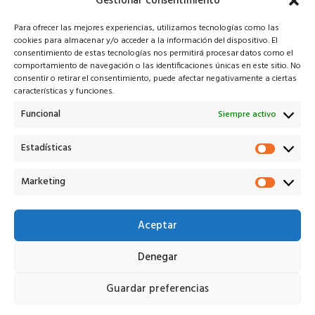
Gestionar consentimiento
Para ofrecer las mejores experiencias, utilizamos tecnologías como las
cookies para almacenar y/o acceder a la información del dispositivo. El
consentimiento de estas tecnologías nos permitirá procesar datos como el
comportamiento de navegación o las identificaciones únicas en este sitio. No
consentir o retirar el consentimiento, puede afectar negativamente a ciertas
características y funciones.
Veiko* es la solución tecnológica que potencia a cada uno
de los actores en el proceso de remarketing V.O.
Funcional
Siempre activo
¡Descarga nuestra app!
Estadísticas
Estadí
Marketing
Marke
info@veiko.pro
+34 614 245 649
Aceptar
Denegar
Aviso legal
Privacidad
Cookies
Términos
Veiko Remarketing S.L. © 2026
Guardar preferencias