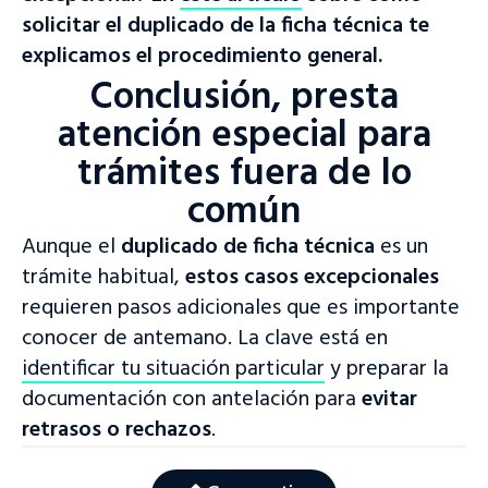
Acceder a la plataforma
solicitar el duplicado de la ficha técnica te
explicamos el procedimiento general.
Visitar sitio web
Conclusión, presta
¿Aún no tienes nuestra aplicación?
atención especial para
¡Descárgala ahora!
trámites fuera de lo
común
Aunque el
duplicado de ficha técnica
es un
trámite habitual,
estos casos excepcionales
requieren pasos adicionales que es importante
conocer de antemano. La clave está en
identificar tu situación particular
y preparar la
documentación con antelación para
evitar
retrasos o rechazos
.