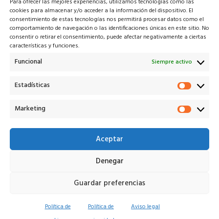
Para ofrecer las mejores experiencias, utilizamos tecnologías como las
cookies para almacenar y/o acceder a la información del dispositivo. El
consentimiento de estas tecnologías nos permitirá procesar datos como el
comportamiento de navegación o las identificaciones únicas en este sitio. No
consentir o retirar el consentimiento, puede afectar negativamente a ciertas
características y funciones.
Veiko* es la solución tecnológica que potencia a cada uno
de los actores en el proceso de remarketing V.O.
Funcional
Siempre activo
¡Descarga nuestra app!
Estadísticas
Estadí
Marketing
Marke
info@veiko.pro
+34 614 245 649
Aceptar
Denegar
Aviso legal
Privacidad
Cookies
Términos
Veiko Remarketing S.L. © 2026
Guardar preferencias
Política de
Política de
Aviso legal
¿Ha