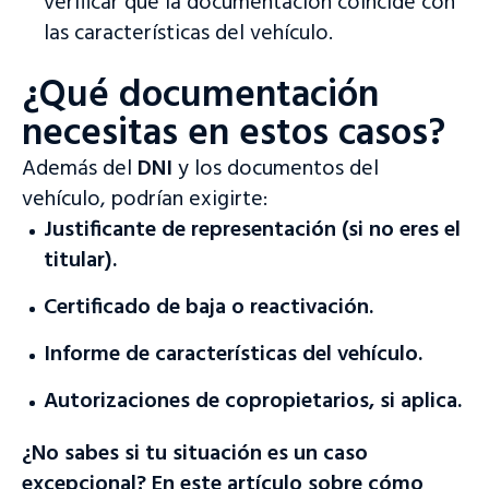
verificar que la documentación coincide con
las características del vehículo.
¿Qué documentación
necesitas en estos casos?
Además del
DNI
y los documentos del
vehículo, podrían exigirte:
Justificante de representación (si no eres el
titular).
Certificado de baja o reactivación.
Informe de características del vehículo.
Autorizaciones de copropietarios, si aplica.
¡Bienvenido a nuestro sitio web!
Accede a la plataforma de tasación y subasta o visita nuestro
¿No sabes si tu situación es un caso
sitio web para más información.
excepcional? En
este artículo
sobre cómo