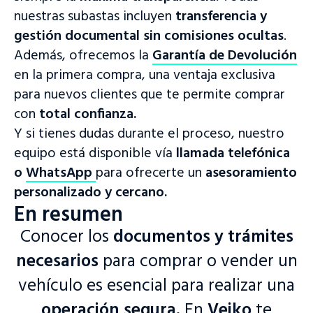
nuestras subastas incluyen
transferencia y
¡Bienvenido a nuestro sitio web!
Accede a la plataforma de tasación y subasta o visita nuestro
gestión documental sin comisiones ocultas
.
sitio web para más información.
Además, ofrecemos la
Garantía de Devolución
Acceder a la plataforma
en la primera compra, una ventaja exclusiva
para nuevos clientes que te permite comprar
Visitar sitio web
con
total confianza.
¿Aún no tienes nuestra aplicación?
Y si tienes dudas durante el proceso, nuestro
equipo está disponible vía
llamada telefónica
¡Descárgala ahora!
o
WhatsApp
para ofrecerte un
asesoramiento
personalizado y cercano.
En resumen
Conocer los
documentos y trámites
necesarios
para comprar o vender un
vehículo es esencial para realizar una
operación segura.
En
Veiko
te