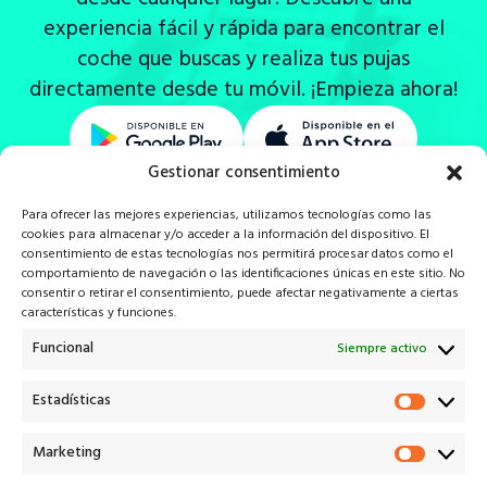
experiencia fácil y rápida para encontrar el
coche que buscas y realiza tus pujas
directamente desde tu móvil. ¡Empieza ahora!
Gestionar consentimiento
Para ofrecer las mejores experiencias, utilizamos tecnologías como las
cookies para almacenar y/o acceder a la información del dispositivo. El
consentimiento de estas tecnologías nos permitirá procesar datos como el
comportamiento de navegación o las identificaciones únicas en este sitio. No
consentir o retirar el consentimiento, puede afectar negativamente a ciertas
características y funciones.
Veiko* es la solución tecnológica que potencia a cada uno
de los actores en el proceso de remarketing V.O.
Funcional
Siempre activo
¡Descarga nuestra app!
Estadísticas
Estadí
Marketing
Marke
info@veiko.pro