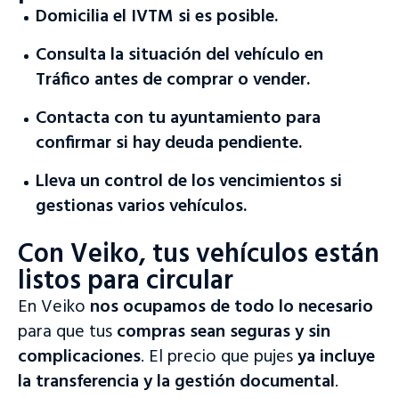
Domicilia el IVTM si es posible.
Consulta
la situación del vehículo en
Tráfico antes de comprar o vender.
Contacta con tu ayuntamiento para
confirmar si hay deuda pendiente.
Lleva un control de los vencimientos si
gestionas varios vehículos.
Con Veiko, tus vehículos están
listos para circular
En Veiko
nos ocupamos de todo lo necesario
¡Bienvenido a nuestro sitio web!
para que tus
compras sean seguras y sin
Accede a la plataforma de tasación y subasta o visita nuestro
complicaciones
. El precio que pujes
ya incluye
sitio web para más información.
la transferencia y la gestión documental
.
Acceder a la plataforma