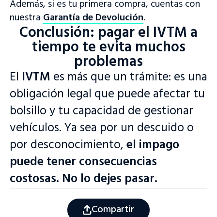
Además, si es tu primera compra, cuentas con
nuestra
Garantía de Devolución
.
Visitar sitio web
Conclusión: pagar el IVTM a
¿Aún no tienes nuestra aplicación?
tiempo te evita muchos
¡Descárgala ahora!
problemas
El
IVTM
es más que un trámite: es una
obligación legal que puede afectar tu
bolsillo y tu capacidad de gestionar
vehículos. Ya sea por un descuido o
por desconocimiento,
el impago
puede tener consecuencias
costosas. No lo dejes pasar.
Compartir