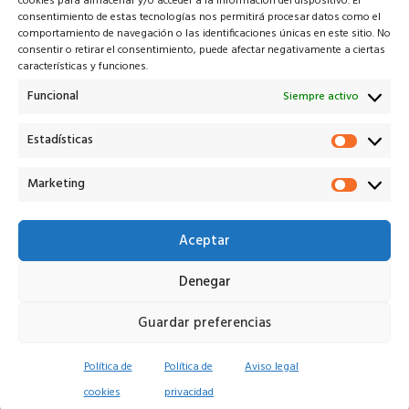
cookies para almacenar y/o acceder a la información del dispositivo. El
consentimiento de estas tecnologías nos permitirá procesar datos como el
comportamiento de navegación o las identificaciones únicas en este sitio. No
consentir o retirar el consentimiento, puede afectar negativamente a ciertas
características y funciones.
Veiko* es la solución tecnológica que potencia a cada uno
de los actores en el proceso de remarketing V.O.
Funcional
Siempre activo
¡Descarga nuestra app!
Estadísticas
Estadí
Marketing
Marke
info@veiko.pro
+34 614 245 649
Aceptar
Denegar
Aviso legal
Privacidad
Cookies
Términos
Veiko Remarketing S.L. © 2026
Guardar preferencias
Política de
Política de
Aviso legal
¿Ha
cookies
privacidad